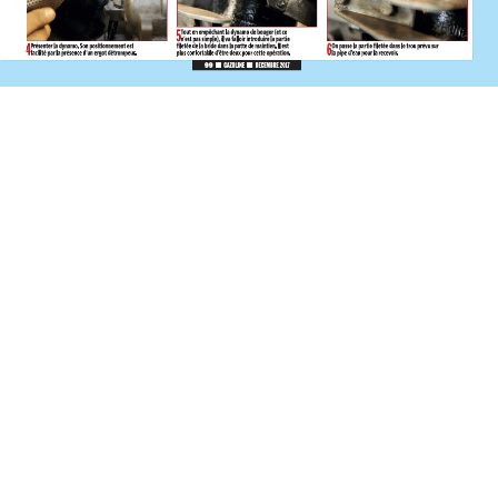
Présentation du site LesAnciennes
LA PLUS FORTE AUDIENCE DES SITES
D’ANNONCES AUTO ANCIENNES
Couverture : 230.000 visiteurs uniques / mois
3.100.000 pages vues / mois - Audience moyenne
Google Analytics