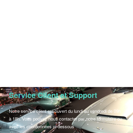
DARIUS MÉDIA se démarque aujourd’hui comme la meilleure régie
indépendante spécialisée dans l’automobile ancienne.
Nous réalisons également pour vous ou vos clients un ensemble de
prestations média : impression catalogues et magazines, routage,
création de visuels, réalisation de contenus, pressage DVD etc.
Service Client et Support
Notre service client est ouvert du lundi au vendredi de 09h
à 18h. Vous pouvez nous contacter par notre formulaire ou
avec les coordonnées ci-dessous