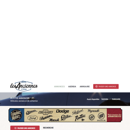
Créé en 1998, LesAnciennes.com est le seul site qui aide les
passionnés à trouver uniquement des véhicules anciens. Dédié
exclusivement à ce segment, le site n’est pas pollué par des
annonces qui ne correspondent pas à la recherche principale. Les
filtrages permettent une navigation facile et le développement de la
classification par mot-clés permet une recherche encore plus rapide
et efficace.